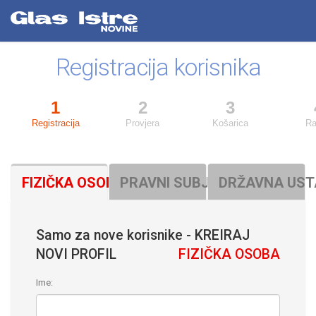
Registracija korisnika
1
2
3
Registracija
Provjera
Košarica
Ra
FIZIČKA OSOBA (B2C)
PRAVNI SUBJEKT (B2B)
DRŽAVNA UST
Samo za nove korisnike - KREIRAJ
NOVI PROFIL
FIZIČKA OSOBA
Ime: